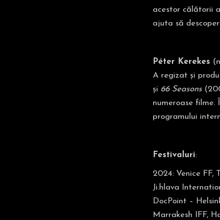
acestor călătorii 
ajuta să descopere
Péter Kerekes
(n
A regizat și produ
și
66 Seasons
(200
numeroase filme. 
programului inter
Festivaluri
:
2024: Venice FF, T
Ji.hlava Internat
DocPoint – Helsin
Marrakesh IFF, Ha