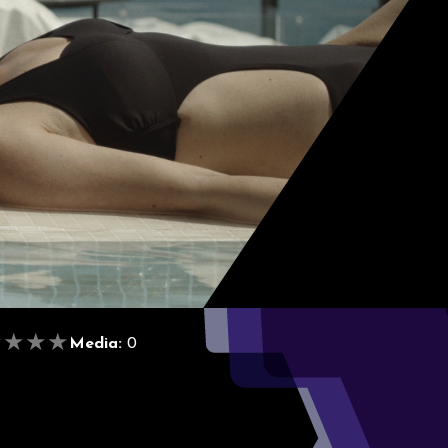
★
★
★
★
Media:
0