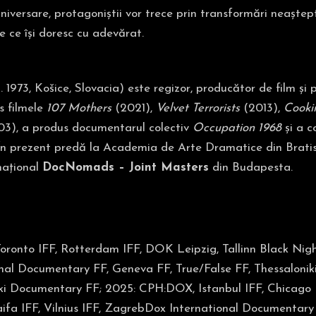
aniversare, protagoniștii vor trece prin transformări neaștept
 ce își doresc cu adevărat.
. 1973, Košice, Slovacia) este regizor, producător de film și p
s filmele
107 Mothers
(2021),
Velvet Terrorists
(2013),
Cooki
3), a produs documentarul colectiv
Occupation 1968
și a c
În prezent predă la Academia de Arte Dramatice din Bratisl
național
DocNomads – Joint Masters
din Budapesta.
oronto IFF, Rotterdam IFF, DOK Leipzig, Tallinn Black Nights
ional Documentary FF, Geneva FF, True/False FF, Thessaloni
ki Documentary FF; 2025: CPH:DOX, Istanbul IFF, Chicago 
ifa IFF, Vilnius IFF, ZagrebDox International Documentar