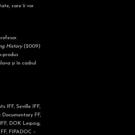
ate, care îi vor
rofesor.
ng History
(2009)
o-produs
ava și în cadrul
 IFF, Seville IFF,
ki Documentary FF,
IFF, DOK Leipzig,
y FF, FIPADOC –