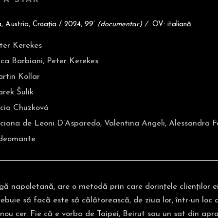
ia, Austria, Croația / 2024, 99’
(documentar) /
OV: italiană
ter Kerekes
ica Barbiani, Peter Kerekes
rtin Kollar
rek Šulík
cia Chuzková
ciana de Leoni D’Asparedo, Valentina Angeli, Alessandra 
deomante
gă napoletană, are o metodă prin care dorințele clienților e
trebuie să facă este să călătorească, de ziua lor, într-un lo
nou cer. Fie că e vorba de Taipei, Beirut sau un sat din apro