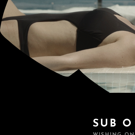
SUB O
WISHING ON