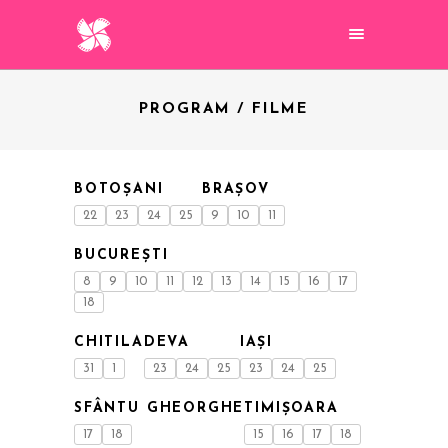
PROGRAM / FILME
BOTOȘANI
BRAȘOV
22
23
24
25
9
10
11
BUCUREȘTI
8
9
10
11
12
13
14
15
16
17
18
CHITILA
DEVA
IAȘI
31
1
23
24
25
23
24
25
SFÂNTU GHEORGHE
TIMIȘOARA
17
18
15
16
17
18