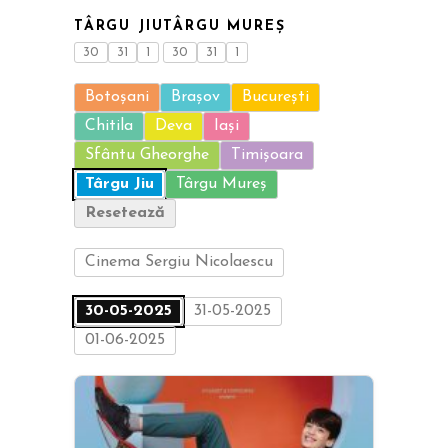
TÂRGU JIU
TÂRGU MUREȘ
30
31
1
30
31
1
Botoșani
Brașov
București
Chitila
Deva
Iași
Sfântu Gheorghe
Timișoara
Târgu Jiu
Târgu Mureș
Resetează
Cinema Sergiu Nicolaescu
30-05-2025
31-05-2025
01-06-2025