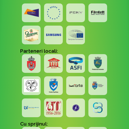
Parteneri locali:
Cu sprijinul: