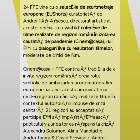
24.FFE vine cu o
selecÈ›ie de scurtmetraje
europene (EUShorts)
curatoriatÄƒ de
Andrei TÄƒnÄƒsescu, directorul artistic al
acestei ediÈ›ii, cu o
vastÄƒ colecÈ›ie de
filme realizate de regizori români în izolarea
cauzatÄƒ de pandemie (Cinem@casa)
, dar
È™i cu
dialoguri live cu realizatorii filmelor,
moderate de critici de film.
Cinem@casa
– FFE continuÄƒ tradiÈ›ia de a
invita regizorii români sÄƒ preia rolul
simbolic de ambasadori ai cinematografiei
europene, iar anul acesta am invitat mai
mulÈ›i regizori români sÄƒ realizeze filme în
contextul autoizolÄƒrii impuse de criza
sanitarÄƒ. 21 regizori au acceptat sÄƒ
participe È™i sÄƒ împÄƒrtÄƒÈ™eascÄƒ
publicului viziunea lor ca rÄƒspuns la crizÄƒ:
Alexandru Solomon, Alina Manolache,
Andra Tarara & David Schwartz, Andrei