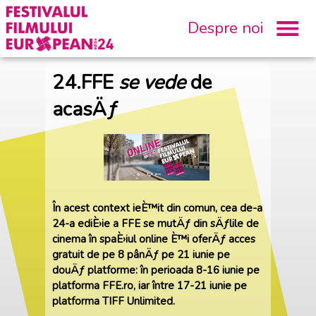
Despre noi
24.FFE
se vede
de
acasÄƒ
În acest context ieÈ™it din comun, cea de-a
24-a ediÈ›ie a FFE se mutÄƒ din sÄƒlile de
cinema în spaÈ›iul online È™i oferÄƒ acces
gratuit de pe 8 pânÄƒ pe 21 iunie pe
douÄƒ platforme: în perioada 8-16 iunie pe
platforma FFE.ro, iar între 17-21 iunie pe
platforma TIFF Unlimited.