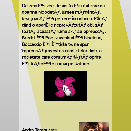
De zeci È™i zeci de ani, în Èšinutul care nu
doarme niciodatÄƒ, lumea mÄƒnâncÄƒ,
bea, joacÄƒ È™i petrece încontinuu. PânÄƒ
când o apariÈ›ie neprevÄƒzutÄƒ obligÄƒ
toatÄƒ aceastÄƒ lume sÄƒ se opreascÄƒ.
Brecht È™i Poe, suveniruri È™i bibelouri,
Boccaccio È™i È™tirile tv, ne spun
împreunÄƒ povestea conflictelor dintr-o
societate care consumÄƒ fÄƒrÄƒ oprire
È™i trÄƒieÈ™te numai pe datorie.
Andra Tarara
este