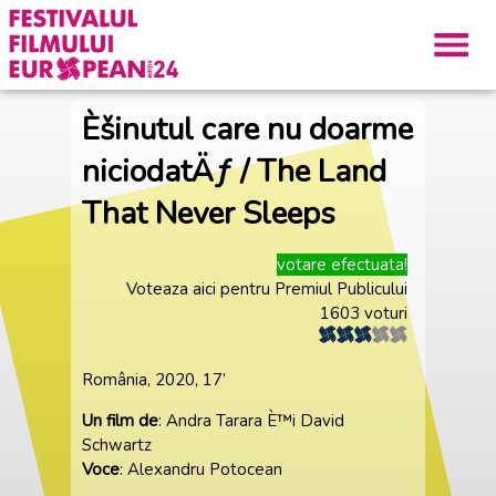
Èšinutul care nu doarme
niciodatÄƒ / The Land
That Never Sleeps
votare efectuata!
Voteaza aici pentru Premiul Publicului
1603 voturi
România, 2020, 17’
Un film de
: Andra Tarara È™i David
Schwartz
Voce
: Alexandru Potocean