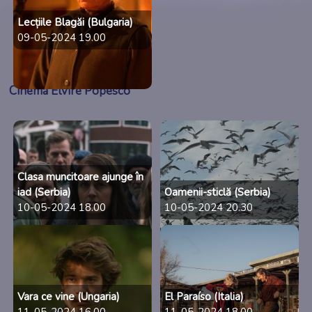
Lecțiile Blagăi (Bulgaria)
09-05-2024 19.00
Cinema Elvire Popesco
Clasa muncitoare ajunge în
iad (Serbia)
Oamenii-sticlă (Serbia)
10-05-2024 18.00
10-05-2024 20.30
Vara ce vine (Ungaria)
El Paraíso (Italia)