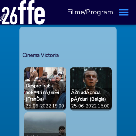
Filme/Program
Cinema Victoria
Despre fraÈ›ii
noÈ™tri rÄƒniÈ›i
ÃŽn adÃ¢ncul
(FranÈ›a)
pÄƒdurii (Belgia)
25-06-2022 19.00
25-06-2022 15.00