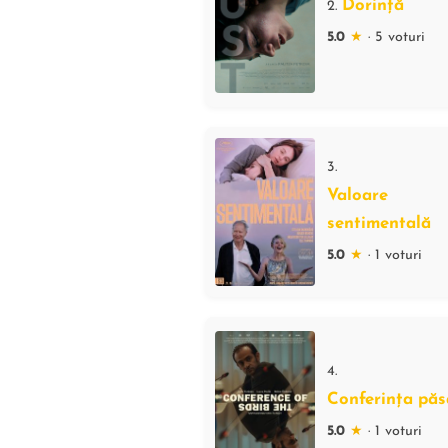
Dorință
2.
5.0
★
· 5 voturi
3.
Valoare
sentimentală
5.0
★
· 1 voturi
4.
Conferința păs
5.0
★
· 1 voturi