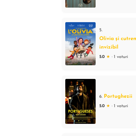
5.
Olivia și cutre
invizibil
5.0
★
· 1 voturi
Portughezii
6.
5.0
★
· 1 voturi