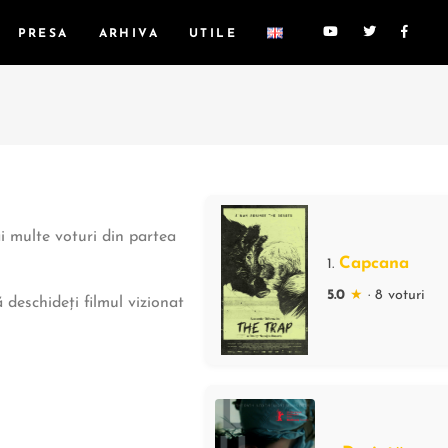
PRESA
ARHIVA
UTILE
ai multe voturi din partea
Capcana
1.
5.0
★
· 8 voturi
 deschideți filmul vizionat