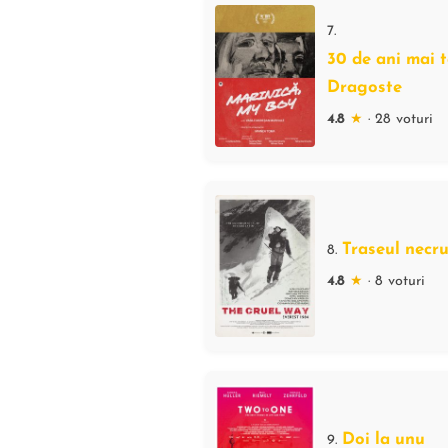
7.
30 de ani mai t
Dragoste
4.8
★
· 28 voturi
Traseul necr
8.
4.8
★
· 8 voturi
Doi la unu
9.