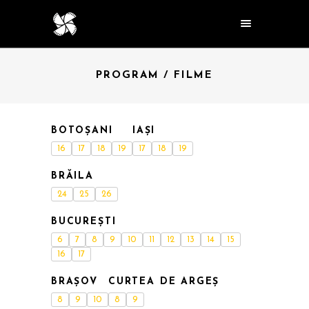
PROGRAM / FILME
BOTOȘANI
IAȘI
16
17
18
19
17
18
19
BRĂILA
24
25
26
BUCUREȘTI
6
7
8
9
10
11
12
13
14
15
16
17
BRAȘOV
CURTEA DE ARGEȘ
8
9
10
8
9