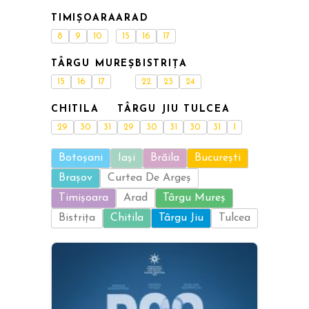
TIMIȘOARA
ARAD
8
9
10
15
16
17
TÂRGU MUREȘ
BISTRIȚA
15
16
17
22
23
24
CHITILA
TÂRGU JIU
TULCEA
29
30
31
29
30
31
30
31
1
Botoșani
Iași
Brăila
București
Brașov
Curtea De Argeș
Timișoara
Arad
Târgu Mureș
Bistrița
Chitila
Târgu Jiu
Tulcea