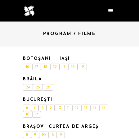
PROGRAM / FILME
BOTOȘANI
IAȘI
16
17
18
19
17
18
19
BRĂILA
24
25
26
BUCUREȘTI
6
7
8
9
10
11
12
13
14
15
16
17
BRAȘOV
CURTEA DE ARGEȘ
8
9
10
8
9