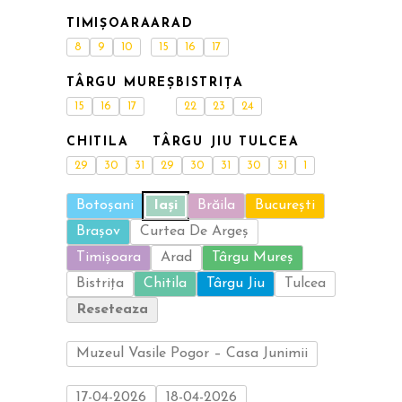
TIMIȘOARA
ARAD
8
9
10
15
16
17
TÂRGU MUREȘ
BISTRIȚA
15
16
17
22
23
24
CHITILA
TÂRGU JIU
TULCEA
29
30
31
29
30
31
30
31
1
Botoșani
Iași
Brăila
București
Brașov
Curtea De Argeș
Timișoara
Arad
Târgu Mureș
Bistrița
Chitila
Târgu Jiu
Tulcea
Reseteaza
Muzeul Vasile Pogor – Casa Junimii
17-04-2026
18-04-2026