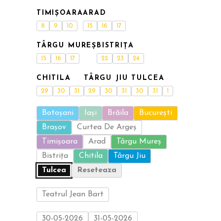
TIMIȘOARA
ARAD
8
9
10
15
16
17
TÂRGU MUREȘ
BISTRIȚA
15
16
17
22
23
24
CHITILA
TÂRGU JIU
TULCEA
29
30
31
29
30
31
30
31
1
Botoșani
Iași
Brăila
București
Brașov
Curtea De Argeș
Timișoara
Arad
Târgu Mureș
Bistrița
Chitila
Târgu Jiu
Tulcea
Reseteaza
Teatrul Jean Bart
30-05-2026
31-05-2026