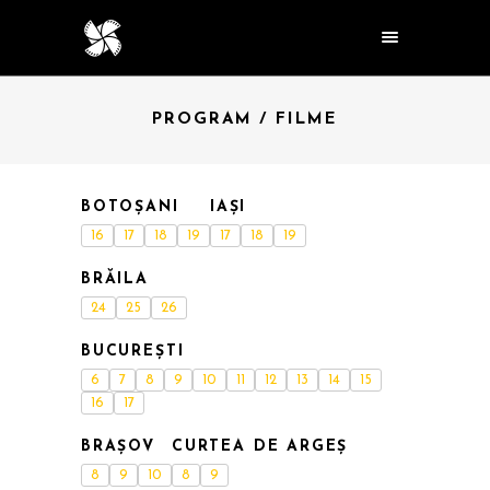
PROGRAM / FILME
BOTOȘANI
IAȘI
16
17
18
19
17
18
19
BRĂILA
24
25
26
BUCUREȘTI
6
7
8
9
10
11
12
13
14
15
16
17
BRAȘOV
CURTEA DE ARGEȘ
8
9
10
8
9