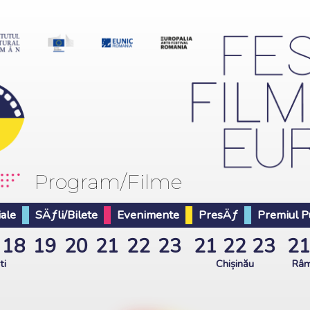
Program/Filme
iale
SÄƒli/Bilete
Evenimente
PresÄƒ
Premiul Pu
18
19
20
21
22
23
21
22
23
2
ti
Chișinău
Râm