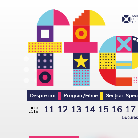
Despre noi
Program/Filme
Secțiuni Spec
11
12
13
14
15
16
17
iunie
2019
Bucures