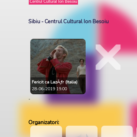
Sibiu - Centrul Cultural Ion Besoiu
Fericit ca LazÄƒr (Italia)
28-06-2019 19.00
-
Organizatori: