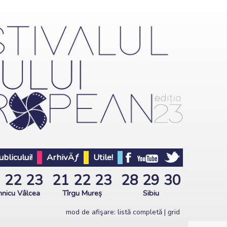
blicului!
ArhivÄƒ
Utile!
1
22
23
21
22
23
28
29
30
nicu Vâlcea
Tîrgu Mureș
Sibiu
mod de afişare:
listă completă
|
grid