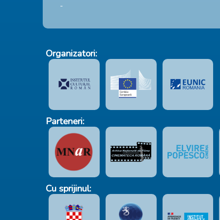
-
Organizatori:
Parteneri:
Cu sprijinul: