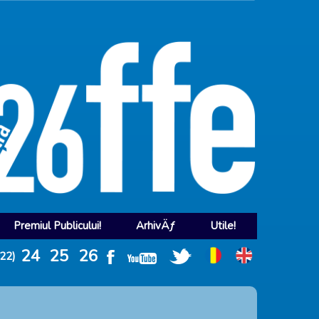
Premiul Publicului!
ArhivÄƒ
Utile!
24
25
26
022)