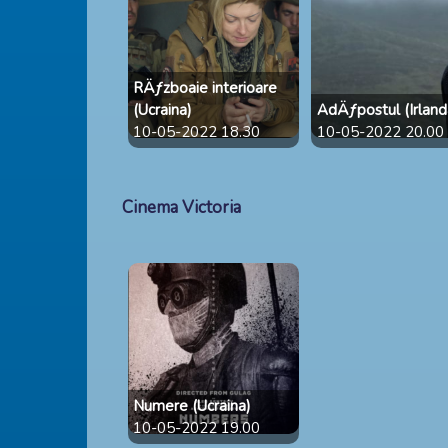
RÄƒzboaie interioare
(Ucraina)
AdÄƒpostul (Irland
10-05-2022 18.30
10-05-2022 20.00
Cinema Victoria
Numere (Ucraina)
10-05-2022 19.00