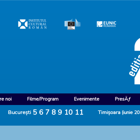
e noi
Filme/Program
Evenimente
PresÄƒ
5
6
7
8
9
10
11
București
Timișoara
(iunie 2