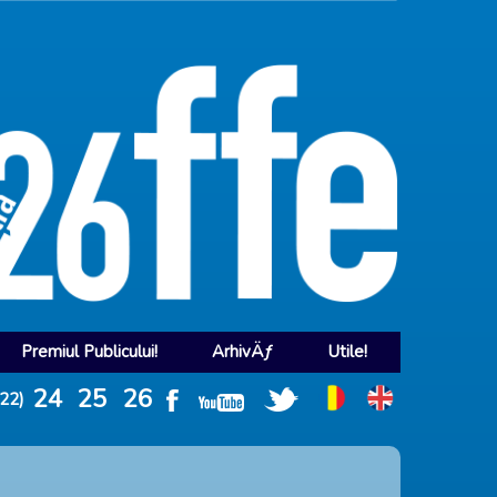
Premiul Publicului!
ArhivÄƒ
Utile!
24
25
26
022)