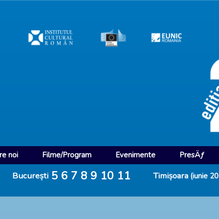
e noi
Filme/Program
Evenimente
PresÄƒ
5
6
7
8
9
10
11
București
Timișoara
(iunie 2