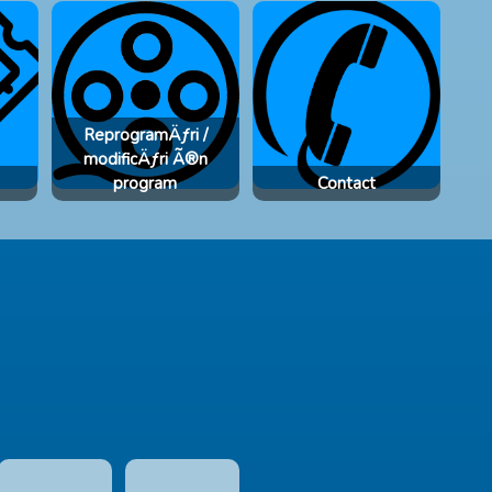
ReprogramÄƒri /
modificÄƒri Ã®n
program
Contact