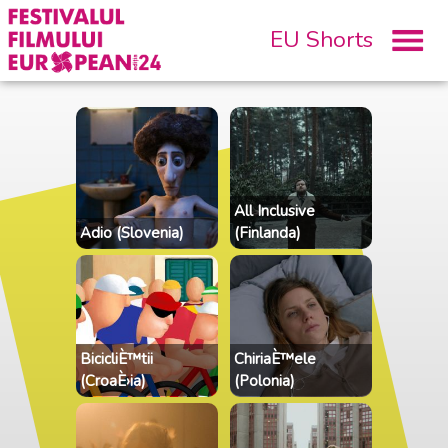
EU Shorts
All Inclusive
Adio (Slovenia)
(Finlanda)
BicicliÈ™tii
ChiriaÈ™ele
(CroaÈ›ia)
(Polonia)