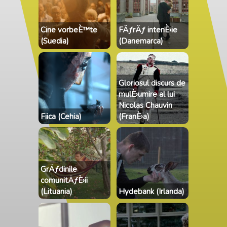
Cine vorbeÈ™te
FÄƒrÄƒ intenÈ›ie
(Suedia)
(Danemarca)
Gloriosul discurs de
mulÈ›umire al lui
Nicolas Chauvin
Fiica (Cehia)
(FranÈ›a)
GrÄƒdinile
comunitÄƒÈ›ii
(Lituania)
Hydebank (Irlanda)