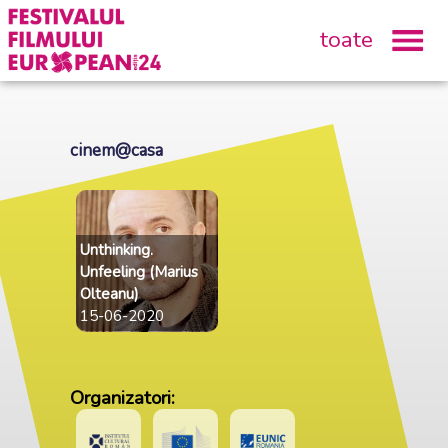
toate
cinem@casa
Unthinking.
Unfeeling (Marius
Olteanu)
15-06-2020
Organizatori: