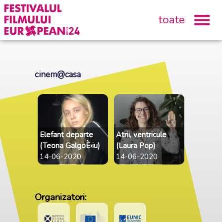
toate
cinem@casa
Elefant departe
Atrii, ventricule
(Teona GalgoÈ›iu)
(Laura Pop)
14-06-2020
14-06-2020
Organizatori: